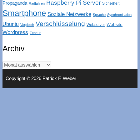
Raspberry Pi
Server
Propaganda
Sicherheit
Radfahren
Smartphone
Soziale Netzwerke
Sprache
Synchronisation
Verschlüsselung
Ubuntu
Website
Webserver
Vergleich
Wordpress
Zensur
Archiv
Archiv
Copyright © 2026 Patrick F. Weber