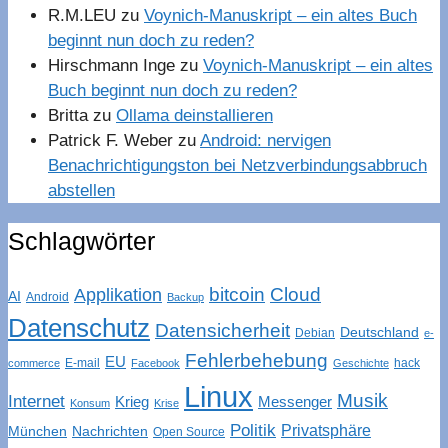
R.M.LEU
zu
Voynich-Manuskript – ein altes Buch
beginnt nun doch zu reden?
Hirschmann Inge
zu
Voynich-Manuskript – ein altes
Buch beginnt nun doch zu reden?
Britta
zu
Ollama deinstallieren
Patrick F. Weber
zu
Android: nervigen
Benachrichtigungston bei Netzverbindungsabbruch
abstellen
Schlagwörter
bitcoin
Cloud
Applikation
AI
Android
Backup
Datenschutz
Datensicherheit
Deutschland
Debian
e-
Fehlerbehebung
EU
E-mail
hack
commerce
Facebook
Geschichte
Linux
Musik
Internet
Krieg
Messenger
Konsum
Krise
Politik
Privatsphäre
München
Nachrichten
Open Source